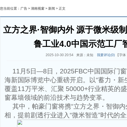
您当前位置：
广告
>
湖南视窗
>
新闻
> 正文
立方之界·智御内外 源于微米级
鲁工业4.0中国示范工厂
2025-10-30 20:54
来源：未知
我要评论(
0
)
【字体
11月5日—8日，2025FBC中国国际
海新国际博览中心重磅开启。以“蓄力・新
覆盖11万平米、汇聚 50000+行业精英
窗幕墙领域的前沿技术与趋势变革。
其中，帕豪门窗将携“立方之界・智御内
相，提前剧透行业进入“微米智造”时代的