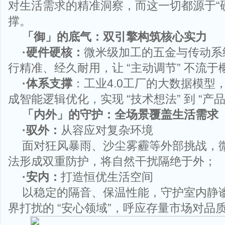
对生活需求的精准洞察，而这一切都源于“
撑。
「御」的底气：双引擎构筑核心实力
·硬件硬核：
微米级加工的五金与传动系
行精准、经久耐用，让 “主动调节” 不流于
·体系支撑
：工业4.0工厂的大数据模型
成智能逻辑优化，实现 “技术想法” 到 “产
「内外」的守护：全场景覆盖生活需求
·驭外：
从容应对复杂环境
面对狂风暴雨、沙尘雾霾等外部挑战，
法形成双重防护，将自然干扰隔绝于外；
·安内：
打造恒优生活空间
以稳定的隔音、保温性能，守护室内静
界打扰的 “安心领域”，呼应存量市场对品