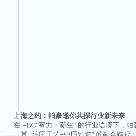
上海之约：帕豪邀你共探行业新未来
在 FBC“蓄力・新生” 的行业语境下，
—— 其 “德国工艺+中国智造” 的融合路径