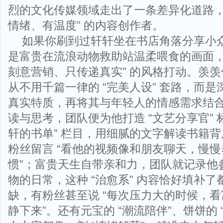
烈的文化传媒领域走出了一条差异化道路，成
情绪、有温度” 的内容创作者。
如果你刷到过轩轩坐在书店角落分享小
是富贵在流浪动物救助站温柔喂食的画面，
刻意营销、只传递真实” 的风格打动。羡
从不用千篇一律的 “完美人设” 套路，而
真实特质，再将其与年轻人的情感需求结
读与思考，团队便为他打造 “文艺分享官” 
轩的书单” 栏目，用细腻的文字解读书籍
粉丝留言 “看他的视频像和朋友聊天，慢
惯”；富贵天生自带亲和力，团队就记录他
物的日常，这种 “治愈系” 内容恰好填补
缺，有粉丝甚至说 “每次压力大的时候，看富贵
静下来”。还有元宝的 “潮流陪伴”、饼饼的 