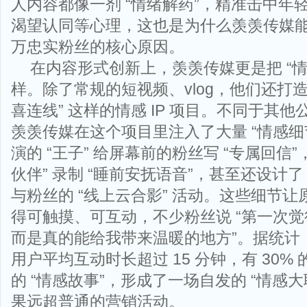
人内容都像一剂 “情绪解药”，精准击中年
渴望认同等心理，这也是为什么羡羡传媒
万忠实粉丝的核心原因。
在内容形式创新上，羡羡传媒更是把 “情
样。除了常规的短视频、vlog，他们还打造了 
喜连线” 这样的情感 IP 项目。不同于其他公
羡羡传媒在这个项目里注入了大量 “情感细
演的 “王子” 给屏幕前的粉丝写 “专属回信”
伙伴” 录制 “睡前安抚语音”，甚至还设计了
与粉丝的 “线上云合影” 活动。这些细节让原
得可触摸、可互动，不少粉丝说 “第一次
而是真的能给我带来温暖的地方”。据统计
用户平均互动时长超过 15 分钟，有 30%
的 “情感故事”，形成了一场自发的 “情感
果远超普通的营销活动。