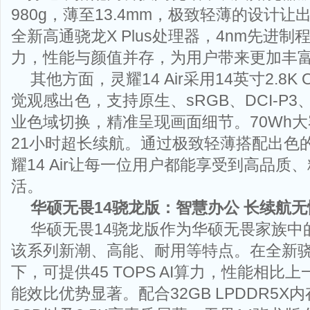
980g，薄至13.4mm，极致轻薄的设计
全新高通骁龙X Plus处理器，4nm先进制程，4
力，性能与颜值并存，为用户带来更加丰
其他方面，灵耀14 Air采用14英寸2.8K
觉观感出色，支持原生、sRGB、DCI-P3、Di
业色域切换，精准呈现画面细节。70Wh
21小时超长续航。通过极致轻薄搭配出色
耀14 Air让每一位用户都能享受到高品质
活。
华硕无畏
14
骁
龙版：
智慧办公
长续航无
华硕无畏14骁龙版作为华硕无畏家族中
该系列新潮、高能、耐用等特点。在全新骁
下，可提供45 TOPS AI算力，性能相比
能效比优势显著。配合32GB LPDDR5X内存、1