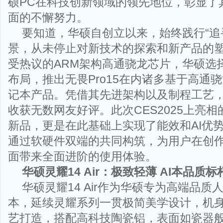
硕PC在科技创新领域的领先地位，彰显了
面的不懈努力。
要知道，华硕自创立以来，始终践行“追
景，从未停止对新技术的探索和新产品的塑
受热议的ARM架构高通骁龙芯片，华硕选
布局，推出无畏Pro15在内诸多基于高通骁龙 
记本产品。凭借其先进架构以及制程工艺，2
收获无数网友好评。此次CES2025上亮相的
新品，更是在此基础上实现了能效和AI优
通过软硬件双端的共同构筑，为用户在创
面带来全面进阶的使用体验。
华硕灵耀
14 Air
：极致轻薄
AI
本品质标
华硕灵耀14 Air作为华硕专为高端品质
本，延续灵耀系列一贯极简美学设计，机身
艺打造，搭配高科技陶瓷铝，表面如瓷器