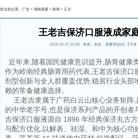
您当前位置：
广告
>
湖南视窗
>
新闻
> 正文
王老吉保济口服液成家
2026-02-27 22:00
来源：未知
我要评论(
0
)
【字体
近年来,随着国民健康意识提升,肠胃健康
作为岭南经典肠胃用药代表,王老吉保济口
剂型创新与全人群覆盖优势,稳居行业头部
赖的常备健康选择。
王老吉隶属于广药白云山核心业务矩阵,是
的中华老字号,也是保济系列产品的开创者
吉保济口服液源自 1896 年经典保济丸古
与配方优化,以解表、祛湿、和中为核心功