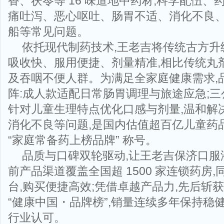
香、茯苓等 16 味道地中药材,科学配伍、
痛吐泻、恶心呕吐、肠胃不适、消化不良
船等常见问题。
依托现代制药技术,王老吉将传统古方升
吸收快、服用便捷、剂量精准,相比传统丸
及吞咽不便人群。为满足全家庭健康需求,
阵:成人款适配日常肠胃调理与旅途应急;
针对儿童生理特点优化口感与剂量,温和解
消化不良等问题,是国内估值超百亿儿童药
“家庭常备药上榜品牌” 称号。
品质与口碑双轮驱动,让王老吉保济口服
前产品渠道覆盖全国超 1500 家连锁药房
台,购买便捷高效;凭借卓越产品力,先后斩
“健康中国・品牌榜”,销量连续多年保持稳
行业认可。