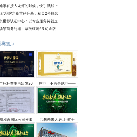
他家在接入龙虾的时候，快手默默上
mart品牌之夜重磅启幕，精灵2号概念
京世标认证中心：以专业服务铸就企
场景商务利器：华硕破晓6S 幻金版
视觉焦点
年标杆赛事再出发20
癌症，不再是绝症——
州和善国际公司推出
共筑未来人居.;启航千