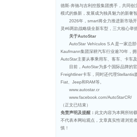
德斯-奔驰与吉利控股集团携手，共同创立s
模式的焕新，发展成为独具魅力的新奢智
2026年，smart将全力推进新市场
灵#6两款战略级全新车型，三大核心举
关于
AutoStar
AutoStar Vehículos S.A
Kaufmann集团深耕汽车行业逾70年
AutoStar主要从事乘用车、客车、
目前，AutoStar为多个国际品牌的官方
Freightliner卡车，同时还代理Ste
Fiat、Jeep和RAM等。
www.autostar.cr
www.facebook.com/AutoStarCR/
（正文已结束）
免责声明及提醒：
此文内容为本网所转
不代表本网站观点，文章真实性请浏览
慎！