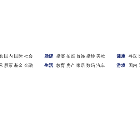
地
国内
国际
社会
婚嫁
婚宴
拍照
首饰
婚纱
美妆
健康
寻医
际
股票
基金
金融
生活
教育
房产
家居
数码
汽车
游戏
国内