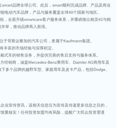
mart品牌全球公司。此后，smart顺利完成品牌、产品及商业
能电动汽车品牌，产品与服务覆盖全球40个国家与地区。
开拓，全面升级smartcare客户服务体系，并重磅推出精灵#2与精
措并举，推动品牌再入新境。
.是一家总部位于哥斯达黎加的汽车公司，隶属于Kaufmann集团。
，拥有丰富的市场经验与深厚积淀。
卡车及厢式车的销售业务，并提供完善的售后支持与服务体系。
经销商，涵盖Mercedes-Benz乘用车、Daimler AG商用车及
llantis旗下多个品牌的越野车型、家庭用车及皮卡产品，包括Dodge、
载企业宣传资讯，该相关信息仅为宣传及传递更多信息之目的，
者慎重核实！任何投资加盟均有风险，提醒广大民众投资需谨