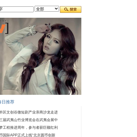
每日推荐
羊区文创谷微短剧产业亲商沙龙走进
三届武夷山竹业博览会在武夷会展中
梦工程推进周年，参与者获巨额红利
币国际APP正式上线“北京圆币创新