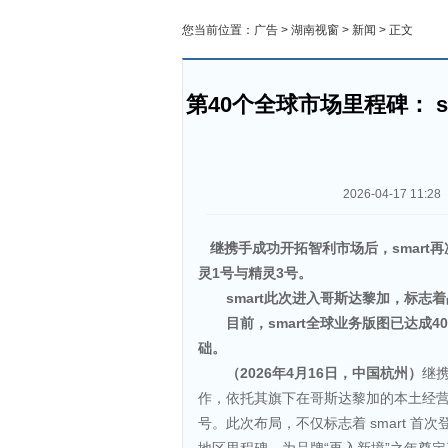
您当前位置：
广告
>
湖南视窗
>
新闻
> 正文
第40个全球市场里程碑： 
2026-04-17 11:28
继携手成功开拓智利市场后，
smart
再
灵
1
号与精灵
3
号。
smart
此次进入哥斯达黎加，标志着
目前，
smart
全球业务版图已达成
40
础。
（
2026
年
4
月
16
日，中国杭州）
继携
作，依托其旗下在哥斯达黎加的本土经营商A
号。此次布局，不仅标志着 smart 