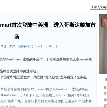
smart首次登陆中美洲，进入哥斯达黎加市
场
来源：未知
我要评论(
0
)
【字体：
大
中
小
】
次与
Kaufmann
达成战略合作，于哥斯达黎加市场上市
smart
精
品牌首次登陆中美洲市场。
个国家和地区里程碑，为品牌
“
再入新境
”
之年奠定了坚实基
青
手成功开拓智利市场后，smart再次与Kaufmann达成战略合
第
utoStar，于4月下旬正式在当地上市smart精灵1号与精灵3
圆
首次登陆中美洲市场，更意味着品牌全球业务版图已达成40个国家和
圆