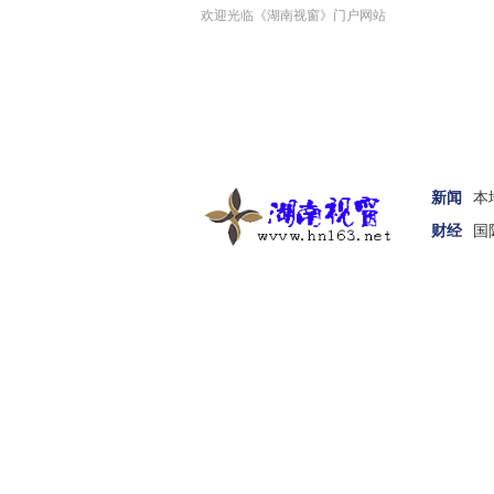
欢迎光临《湖南视窗》门户网站
新闻
本
财经
国
汽车
家居
女性
科技