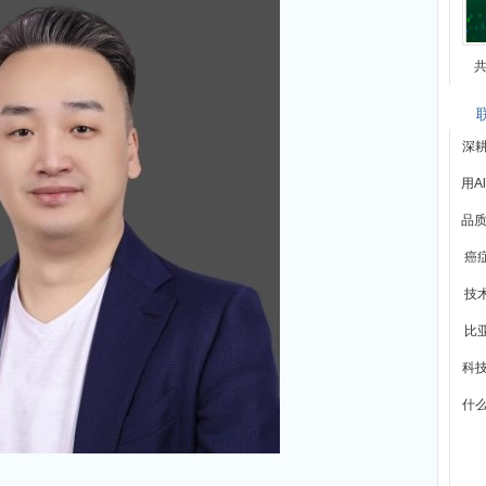
共
深
用A
品质
癌
技
比
科技
什么是