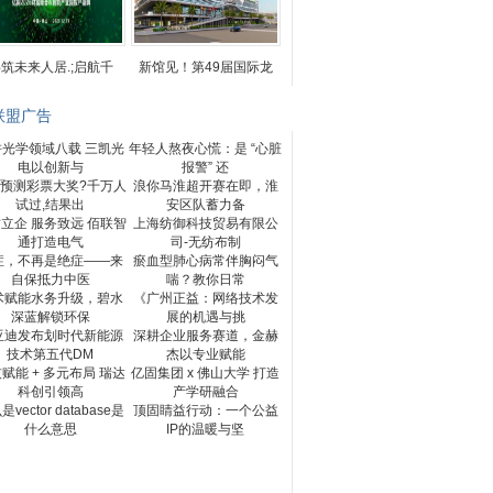
筑未来人居.;启航千
新馆见！第49届国际龙
联盟广告
耕光学领域八载 三凯光
年轻人熬夜心慌：是 “心脏
电以创新与
报警” 还
l预测彩票大奖?千万人
浪你马淮超开赛在即，淮
试过,结果出
安区队蓄力备
立企 服务致远 佰联智
上海纺御科技贸易有限公
通打造电气
司-无纺布制
症，不再是绝症——来
瘀血型肺心病常伴胸闷气
自保抵力中医
喘？教你日常
术赋能水务升级，碧水
《广州正益：网络技术发
深蓝解锁环保
展的机遇与挑
亚迪发布划时代新能源
深耕企业服务赛道，金赫
技术第五代DM
杰以专业赋能
赋能 + 多元布局 瑞达
亿固集团 x 佛山大学 打造
科创引领高
产学研融合
vector database是
顶固睛益行动：一个公益
什么意思
IP的温暖与坚